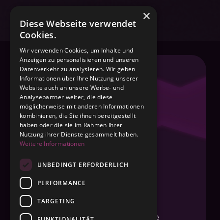
×
Diese Webseite verwendet
Cookies.
Wir verwenden Cookies, um Inhalte und
Anzeigen zu personalisieren und unseren
Datenverkehr zu analysieren. Wir geben
Informationen über Ihre Nutzung unserer
INKLUSIVE
Website auch an unsere Werbe- und
Analysepartner weiter, die diese
möglicherweise mit anderen Informationen
kombinieren, die Sie ihnen bereitgestellt
FITNESS AUF 2000 M²
haben oder die sie im Rahmen Ihrer
Nutzung ihrer Dienste gesammelt haben.
SOLARIUM
Weitere Informationen
HYDROJET MASSAGELIEGE
UNBEDINGT ERFORDERLICH
MILONZIRKEL
PERFORMANCE
FIVEZIRKEL
TARGETING
KURSANGEBOT
POWER PLATE VIBRATIONSTRAINING
FUNKTIONALITÄT